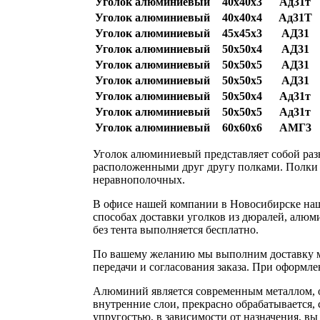
Уголок алюминиевый
40х40х3
Ад31т
Уголок алюминиевый
40х40х4
Ад31Т
Уголок алюминиевый
45х45х3
АД31
Уголок алюминиевый
50х50х4
АД31
Уголок алюминиевый
50х50х5
АД31
Уголок алюминиевый
50х50х5
АД31
Уголок алюминиевый
50х50х4
Ад31т
Уголок алюминиевый
50х50х5
Ад31т
Уголок алюминиевый
60х60х6
АМГ3
Уголок алюминиевый представляет собой раз
расположенными друг другу полками. Полки 
неравнополочных.
В офисе нашей компании в Новосибирске наш
способах доставки уголков из дюралей, алюм
без тента выполняется бесплатно.
По вашему желанию мы выполним доставку ме
передачи и согласования заказа. При оформле
Алюминий является современным металлом, о
внутренние слои, прекрасно обрабатывается, 
упругостью, в зависимости от назначения, в