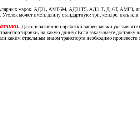
пулярных марок: АД31, АМГ6М, АД31Т5, АД31Т, Д16Т, АМГ3, ши
 Уголок может иметь длину стандартную: три, четыре, пять или
азчики.
Для оперативной обработки вашей заявки указывайте 
я транспортировки, на какую длину? Если заказываете доставку 
или каким отдельным видом транспорта необходимо произвести 