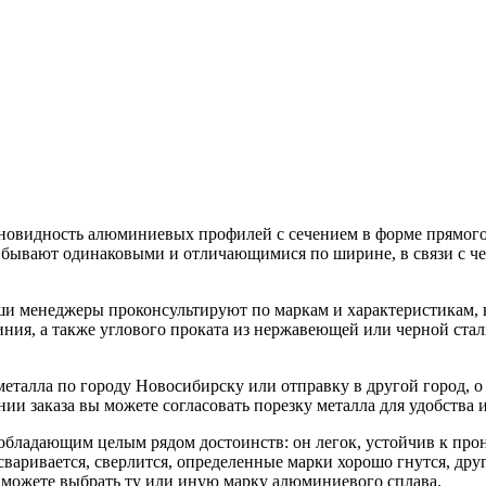
новидность алюминиевых профилей с сечением в форме прямого 
бывают одинаковыми и отличающимися по ширине, в связи с ч
и менеджеры проконсультируют по маркам и характеристикам, 
иния, а также углового проката из нержавеющей или черной ста
талла по городу Новосибирску или отправку в другой город, о
нии заказа вы можете согласовать порезку металла для удобств
бладающим целым рядом достоинств: он легок, устойчив к пр
сваривается, сверлится, определенные марки хорошо гнутся, дру
ы можете выбрать ту или иную марку алюминиевого сплава.