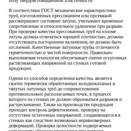
полу твердом повышенной пластичности.
В соответствии ГОСТ механические характеристики
труб, изготовленных прессованием или протяжкой
рассматривают состояние латуни, учитывают временное
сопротивление и относительное удлинение при разрыве.
При проверке качества прессованных труб на изломе
латунь должна отличаться хорошей плотностью, должны
отсутствовать посторонние включения, не должно быть
отслоений. Качественные латунные трубы отличаются
герметичностью и чистой поверхности. Правильно
выполняемая технология обеспечивает снятие остаточных
растягивающих напряжений на стенках готовой
продукции.
Одним из способов определения качества, является
сжатие термически обработанных холоднокатаных и
тянутых латунных труб до соприкосновения
противоположно располагаемых точек, в процессе
которого на стенках не должно образоваться разрывов и
растрескивании. Также на производстве продукция
проходит контроль дефектоскопии, проверку на
отсутствие остаточных напряжений, сохраняющегося в
стенках как следствие возможных неравномерных
деформаций. Проверка целостности подвергаемых
испытаниям образцов проводится при помощи