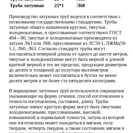
Труба латунная
25*1
Л68
Производство латунных труб ведется в соответствии с
несколькими государственными стандартами. Трубы
латунные общего назначения круглые, тянутые,
холоднокатаные, и прессованные соответствуют ГОСТ
494—90, тянутые и холоднокатаные производятся из
латуни Л63 или Л68, прессованные из ЛС59-1, ЛЖМц59-
1-1, Л60, Л63. Согласно стандарту трубы могут
поставляться немерной длины от одного до шести метров,
тянутые и холоднокатаные могут быть мерной и длиной
кратной мерной в тех же пределах, продукция диаметром
до десяти и толщиной до полутора миллиметров
включительно может поставляться в бухтах не менее
десяти метров и не более ста пятидесяти килограмм.
В маркировке латунных труб используются сокращения
указывающие на форму сечения, способ изготовления и
точность изготовления, состояние, длину. Трубы
латунные имеют круглую форму могут быть тянутыми
холоднокатаными, прессованными, высокой,
повышенной и нормальной точности, латунь из которой
они изготовлены может находиться в мягком, полу
твердом, четверть твердом, а также состояниях мягком и